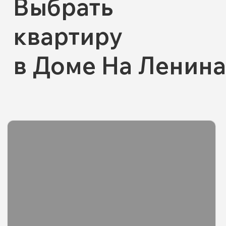
Дом спроектирован так, чтобы жители
чувствовали себя безопасно
и комфортно. Закрытый двор без
машин создает спокойное
пространство для прогулок, а камеры
видеонаблюдения по периметру
и в подъездах обеспечивают контроль
за территорией. Вход в дом
осуществляется через IP-домофонию,
исключая доступ посторонних.
В подъездах предусмотрены
просторные колясочные
и велосипедные зоны, а во дворе
расположены детская и спортивная
площадки, где дети и взрослые могут
проводить время на свежем воздухе.