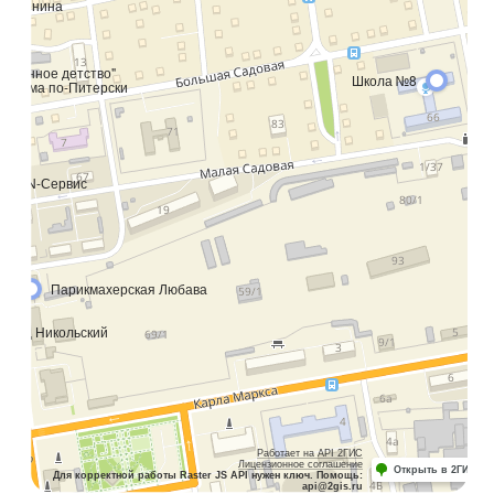
планировки
С ремонтом от застройщика
Для своей квартиры вы можете выбрать
подходящую степень готовности — от черновой
отделки до дизайнерского ремонта.
Отделка и ремонт
Элекстропроводка
Стяжка пола со звукоизоляцией
Вы можете выбрать подходящую
степень готовности для своей
будущей квартиры — от черновой
отделки, чтобы самостоятельно
воплотить все свои желания,
до полного ремонта, чтобы
сэкономить свое время и деньги.
Выровненные стены
Счетчики