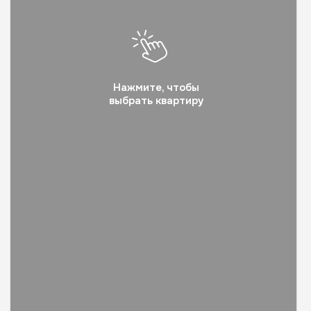
Просторные
Нажмите, чтобы
колясочные
Закрытый двор без маш
выбрать квартиру
Местоположение
Дом находиться на улице Ленина,
в самом удобном районе Ишима.
В пешей доступности расположена
вся необходимая инфраструктура.
Адрес дома
г. Ишим, ул. Ленина, 69/1