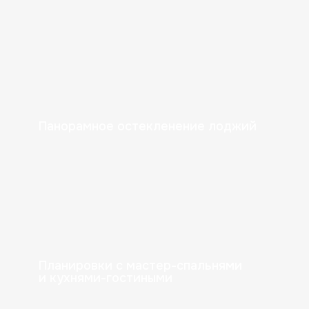
Улучшено черновая
Для своей квартиры вы можете выбрать
подходящую степень готовности — от черновой
отделки до дизайнерского ремонта.
Элекстропроводка
Стяжка пола со звукоизоляцией
Панорамное остекленение лоджий
Выровненные стены
Счетчики
Планировки с мастер-спальнями
и кухнями-гостиными