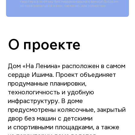
Квартира в ипотеку без первоначального взноса!
Добавим
технологичность и удобную
на первоначальный взнос, частично, или полностью.
инфраструктуру. В доме
предусмотрены колясочные, закрытый
двор без машин с детскими
и спортивными площадками, а также
на территории дома ведется
бидеонаблюдене — все необходимое
для комфортной жизни.
Особенность дома — это полностью
кирпичное исполнение.
Кирпичные
стены обеспечивают шумоизоляцию
и тепло в любое время года,
а панорамное остекление лоджий
делает квартиры светлыми
и уютными...
Читать далее